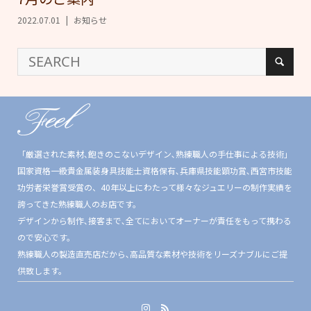
2022.07.01
お知らせ
「厳選された素材､飽きのこないデザイン､熟練職人の手仕事による技術」
国家資格一級貴金属装身具技能士資格保有､兵庫県技能顕功賞､西宮市技能
功労者栄誉賞受賞の、40年以上にわたって様々なジュエリーの制作実績を
誇ってきた熟練職人のお店です。
デザインから制作､接客まで､全てにおいてオーナーが責任をもって携わる
ので安心です。
熟練職人の製造直売店だから､高品質な素材や技術をリーズナブルにご提
供致します。