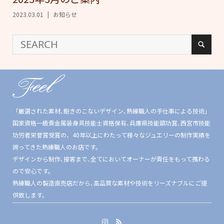
2023.03.01
お知らせ
「厳選された素材､飽きのこないデザイン､熟練職人の手仕事による技術」
国家資格一級貴金属装身具技能士資格保有､兵庫県技能顕功賞､西宮市技能
功労者栄誉賞受賞の、40年以上にわたって様々なジュエリーの制作実績を
誇ってきた熟練職人のお店です。
デザインから制作､接客まで､全てにおいてオーナーが責任をもって携わる
ので安心です。
熟練職人の製造直売店だから､高品質な素材や技術をリーズナブルにご提
供致します。