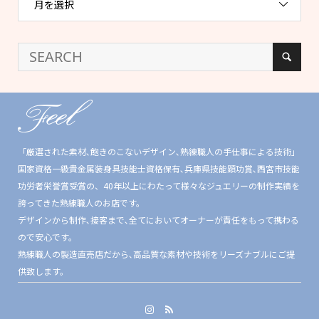
月を選択
「厳選された素材､飽きのこないデザイン､熟練職人の手仕事による技術」
国家資格一級貴金属装身具技能士資格保有､兵庫県技能顕功賞､西宮市技能
功労者栄誉賞受賞の、40年以上にわたって様々なジュエリーの制作実績を
誇ってきた熟練職人のお店です。
デザインから制作､接客まで､全てにおいてオーナーが責任をもって携わる
ので安心です。
熟練職人の製造直売店だから､高品質な素材や技術をリーズナブルにご提
供致します。